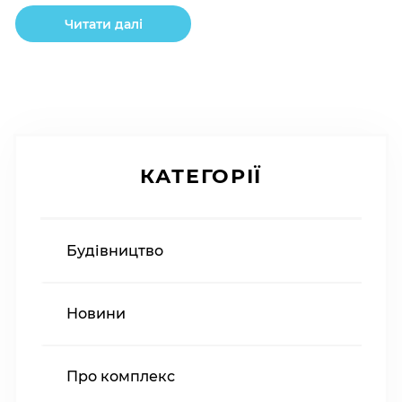
кладка – 85% (роботи ведуться) 2. Віконні
Читати далі
конструкції – 70% (роботи ведуться) 3. Внутрішні
інженерні мержі […]
КАТЕГОРІЇ
Будівництво
Новини
Про комплекс