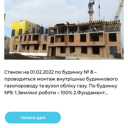
Станом на 01.02.2022 по будинку № 8 –
проводиться монтаж внутрішньо будинкового
газопороводу та вузол обліку газу. По будинку
№9: 1.Земляні роботи – 100% 2.Фундамент
будинку – 100% 3.Фундамент баштового крану –
100% 4.Каркас будівлі – 35% 5.Гідроізоляція
фундаментів – 85% 6.Цегляна кладка – 25%
Читати далі
7.Внутрішні інженерні мережі: -Влаштування
вентиляційних шахт – 10% -Влаштування СКД […]