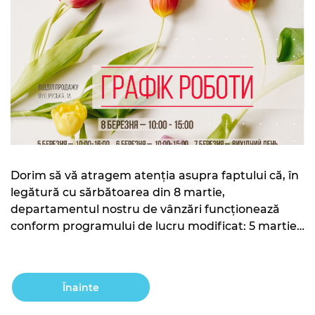
Dorim să vă atragem atenția asupra faptului că, în
legătură cu sărbătoarea din 8 martie,
departamentul nostru de vânzări funcționează
conform programului de lucru modificat: 5 martie
între orele 10:00 – 16:00 6 martie între orele 10:00 –
15:00 7 martie este o zi liberă 8 martie între orele
10:00 – 15:00 În toate zilele […]
Înainte